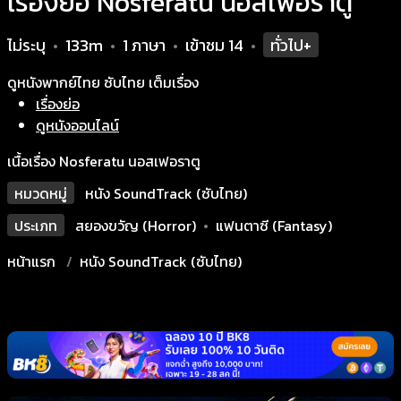
เรื่องย่อ Nosferatu นอสเฟอราตู
ไม่ระบุ
133m
1 ภาษา
เข้าชม
14
ทั่วไป+
•
•
•
•
ดูหนังพากย์ไทย ซับไทย เต็มเรื่อง
เรื่องย่อ
ดูหนังออนไลน์
เนื้อเรื่อง Nosferatu นอสเฟอราตู
หมวดหมู่
หนัง SoundTrack (ซับไทย)
ประเภท
สยองขวัญ (Horror)
•
แฟนตาซี (Fantasy)
หน้าแรก
หนัง SoundTrack (ซับไทย)