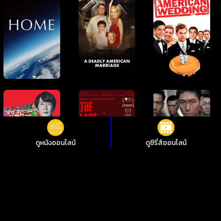
ดูหนังออนไลน์
ดูซีรี่ส์ออนไลน์
ดูหนังออนไลน์ Nosferatu นอสเฟอราตู ชัดสุดที่ i88HD