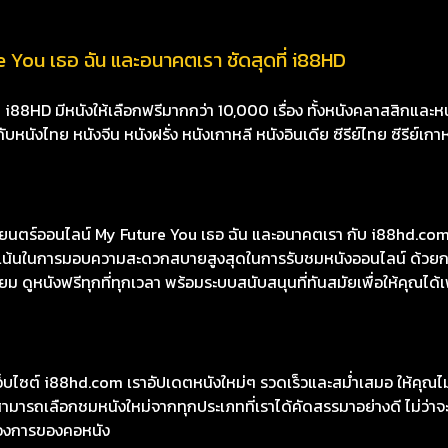
 You เธอ ฉัน และอนาคตเรา ชัดสุดที่ i88HD
8HD มีหนังให้เลือกฟรีมากกว่า 10,000 เรื่อง ทั้งหนังคลาสสิกและหนั
นังไทย หนังจีน หนังฝรั่ง หนังเกาหลี หนังอินเดีย ซีรีย์ไทย ซีรีย์เกา
ตร์ออนไลน์ My Future You เธอ ฉัน และอนาคตเรา กับ i88hd.com ดู
ุ่งเน้นในการมอบความสะดวกสบายสูงสุดในการรับชมหนังออนไลน์ ด้วยก
 ดูหนังฟรีทุกที่ทุกเวลา พร้อมระบบสนับสนุนที่ทันสมัยเพื่อให้คุณได้
เว็บไซต์ i88hd.com เราอัปเดตหนังใหม่ๆ รวดเร็วและสม่ำเสมอ ให้คุณ
มารถเลือกชมหนังใหม่จากทุกประเภทที่เราได้คัดสรรมาอย่างดี ไม่ว่าจะเ
องการของคอหนัง