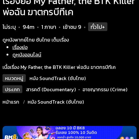
เรื่องย่อ My Father, the BTK Killer
พ่อฉัน ฆาตกรบีทีเค
ไม่ระบุ
94m
1 ภาษา
เข้าชม
9
ทั่วไป+
•
•
•
•
ดูหนังพากย์ไทย ซับไทย เต็มเรื่อง
เรื่องย่อ
ดูหนังออนไลน์
เนื้อเรื่อง My Father, the BTK Killer พ่อฉัน ฆาตกรบีทีเค
หมวดหมู่
หนัง SoundTrack (ซับไทย)
ประเภท
สารคดี (Documentary)
•
อาชญากรรม (Crime)
หน้าแรก
หนัง SoundTrack (ซับไทย)