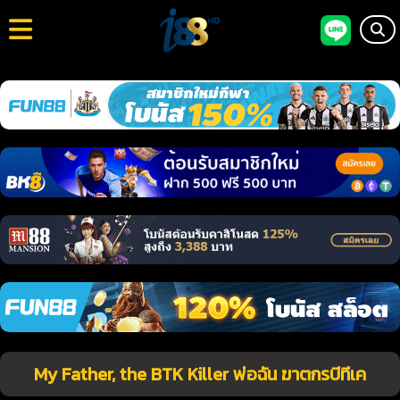
My Father, the BTK Killer พ่อฉัน ฆาตกรบีทีเค