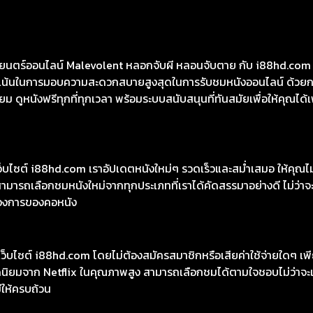
nt หลอกจับผี หลอนจับตาย ชัดสุดที่ i88HD
8HD มีหนังให้เลือกฟรีมากกว่า 10,000 เรื่อง ทั้งหนังคลาสสิกและหนั
นังไทย หนังจีน หนังฝรั่ง หนังเกาหลี หนังอินเดีย ซีรีย์ไทย ซีรีย์เกา
ตร์ออนไลน์ Malevolent หลอกจับผี หลอนจับตาย กับ i88hd.com ดูห
ุ่งเน้นในการมอบความสะดวกสบายสูงสุดในการรับชมหนังออนไลน์ ด้วยก
 ดูหนังฟรีทุกที่ทุกเวลา พร้อมระบบสนับสนุนที่ทันสมัยเพื่อให้คุณได้
เว็บไซต์ i88hd.com เราอัปเดตหนังใหม่ๆ รวดเร็วและสม่ำเสมอ ให้คุณ
มารถเลือกชมหนังใหม่จากทุกประเภทที่เราได้คัดสรรมาอย่างดี ไม่ว่าจะเ
องการของคอหนัง