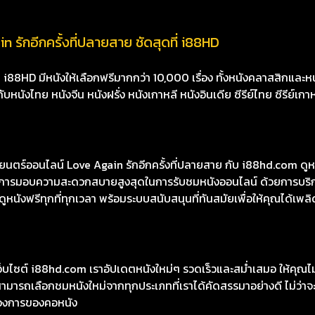
 รักอีกครั้งที่ปลายสาย ชัดสุดที่ i88HD
8HD มีหนังให้เลือกฟรีมากกว่า 10,000 เรื่อง ทั้งหนังคลาสสิกและหนั
นังไทย หนังจีน หนังฝรั่ง หนังเกาหลี หนังอินเดีย ซีรีย์ไทย ซีรีย์เกา
ร์ออนไลน์ Love Again รักอีกครั้งที่ปลายสาย กับ i88hd.com ดูหนั
้นในการมอบความสะดวกสบายสูงสุดในการรับชมหนังออนไลน์ ด้วยการบริ
หนังฟรีทุกที่ทุกเวลา พร้อมระบบสนับสนุนที่ทันสมัยเพื่อให้คุณได้เพลิ
เว็บไซต์ i88hd.com เราอัปเดตหนังใหม่ๆ รวดเร็วและสม่ำเสมอ ให้คุณ
มารถเลือกชมหนังใหม่จากทุกประเภทที่เราได้คัดสรรมาอย่างดี ไม่ว่าจะเ
องการของคอหนัง