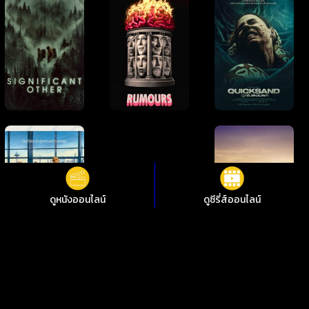
ดูหนังออนไลน์
ดูซีรี่ส์ออนไลน์
ดูหนังออนไลน์ Lion จนกว่า… จะพบกัน ชัดสุดที่ i88HD