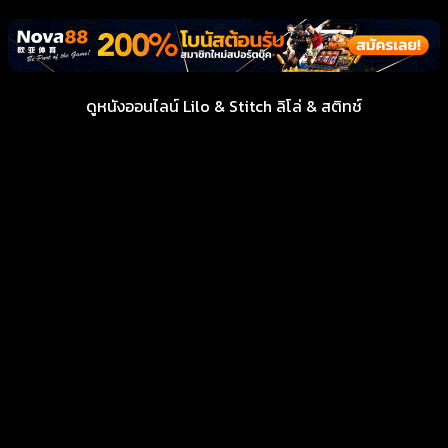
ดูหนังออนไลน์ Lilo & Stitch ลิโล่ & สติทช์