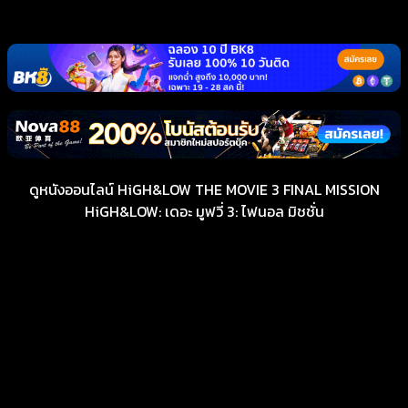
ดูหนังออนไลน์ HiGH&LOW THE MOVIE 3 FINAL MISSION
HiGH&LOW: เดอะ มูฟวี่ 3: ไฟนอล มิชชั่น