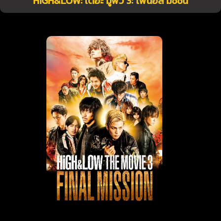
HiGH&LOW: เดอะ มูฟวี่ 3: ไฟนอล มิชชั่น