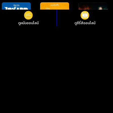
ดูหนังออนไลน์
ดูซีรี่ส์ออนไลน์
ดูหนังออนไลน์ HiGH&LOW THE MOVIE 3 FINAL MISSION
HiGH&LOW: เดอะ มูฟวี่ 3: ไฟนอล มิชชั่น ชัดสุดที่ i88HD
ไม่อยากพลาดการชมหนังใหม่ๆ i88HD มีหนังให้เลือกฟรีมากกว่า
10,000 เรื่อง ทั้งหนังคลาสสิกและหนังใหม่ 2024 มีทั้งเสียงต้นฉบับ
พากย์ไทย ซับไทย เพลิดเพลินกับหนังไทย หนังจีน หนังฝรั่ง หนัง
เกาหลี หนังอินเดีย ซีรีย์ไทย ซีรีย์เกาหลี ซีรีส์ต่างชาติ คมชัด 1080p
ทุกอย่างดูฟรีตลอด 24 ชั่วโมง