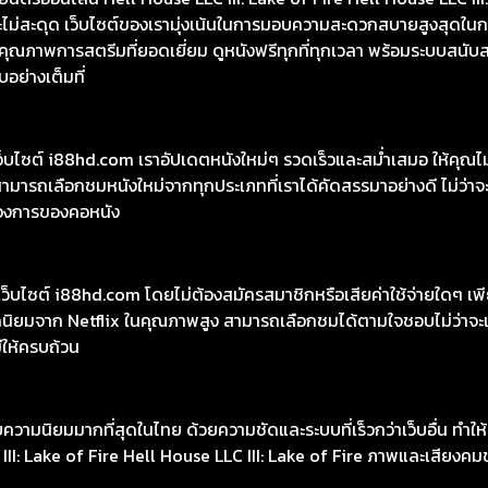
และไม่สะดุด เว็บไซต์ของเรามุ่งเน้นในการมอบความสะดวกสบายสูงสุดใน
ุณภาพการสตรีมที่ยอดเยี่ยม ดูหนังฟรีทุกที่ทุกเวลา พร้อมระบบสนับสนุน
อย่างเต็มที่
เว็บไซต์ i88hd.com เราอัปเดตหนังใหม่ๆ รวดเร็วและสม่ำเสมอ ให้คุณ
มารถเลือกชมหนังใหม่จากทุกประเภทที่เราได้คัดสรรมาอย่างดี ไม่ว่าจะเ
องการของคอหนัง
ว็บไซต์ i88hd.com โดยไม่ต้องสมัครสมาชิกหรือเสียค่าใช้จ่ายใดๆ เพีย
อดนิยมจาก Netflix ในคุณภาพสูง สามารถเลือกชมได้ตามใจชอบไม่ว่าจะเ
มีให้ครบถ้วน
รับความนิยมมากที่สุดในไทย ด้วยความชัดและระบบที่เร็วกว่าเว็บอื่น ทำ
III: Lake of Fire Hell House LLC III: Lake of Fire ภาพและเสียงคม