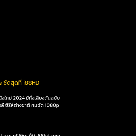
 ชัดสุดที่ i88HD
งใหม่ 2024 มีทั้งเสียงต้นฉบับ
หลี ซีรีส์ต่างชาติ คมชัด 1080p
: Lake of Fire กับ i88hd.com