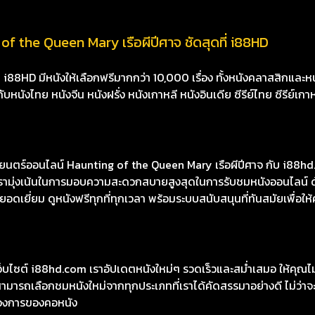
of the Queen Mary เรือผีปีศาจ ชัดสุดที่ i88HD
8HD มีหนังให้เลือกฟรีมากกว่า 10,000 เรื่อง ทั้งหนังคลาสสิกและหนั
นังไทย หนังจีน หนังฝรั่ง หนังเกาหลี หนังอินเดีย ซีรีย์ไทย ซีรีย์เกา
ตร์ออนไลน์ Haunting of the Queen Mary เรือผีปีศาจ กับ i88hd.
องเรามุ่งเน้นในการมอบความสะดวกสบายสูงสุดในการรับชมหนังออนไลน์ ด
เยี่ยม ดูหนังฟรีทุกที่ทุกเวลา พร้อมระบบสนับสนุนที่ทันสมัยเพื่อให้
เว็บไซต์ i88hd.com เราอัปเดตหนังใหม่ๆ รวดเร็วและสม่ำเสมอ ให้คุณ
มารถเลือกชมหนังใหม่จากทุกประเภทที่เราได้คัดสรรมาอย่างดี ไม่ว่าจะเ
องการของคอหนัง