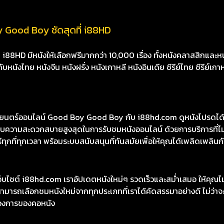
 Good Boy ชัดสุดที่ i88HD
8HD มีหนังให้เลือกฟรีมากกว่า 10,000 เรื่อง ทั้งหนังคลาสสิกและหนั
นังไทย หนังจีน หนังฝรั่ง หนังเกาหลี หนังอินเดีย ซีรีย์ไทย ซีรีย์เกา
ตร์ออนไลน์ Good Boy Good Boy กับ i88hd.com ดูหนังโปรดได้อย่
รมอบความสะดวกสบายสูงสุดในการรับชมหนังออนไลน์ ด้วยการบริการที
ทุกที่ทุกเวลา พร้อมระบบสนับสนุนที่ทันสมัยเพื่อให้คุณได้เพลิดเพลินกับ
เว็บไซต์ i88hd.com เราอัปเดตหนังใหม่ๆ รวดเร็วและสม่ำเสมอ ให้คุณ
มารถเลือกชมหนังใหม่จากทุกประเภทที่เราได้คัดสรรมาอย่างดี ไม่ว่าจะเ
องการของคอหนัง