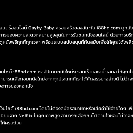
ตร์ออนไลน์ Gayby Baby ครอบครัวของฉัน กับ i88hd.com ดูหนังโปร
้นในการมอบความสะดวกสบายสูงสุดในการรับชมหนังออนไลน์ ด้วยการบริ
หนังฟรีทุกที่ทุกเวลา พร้อมระบบสนับสนุนที่ทันสมัยเพื่อให้คุณได้เพลิ
เว็บไซต์ i88hd.com เราอัปเดตหนังใหม่ๆ รวดเร็วและสม่ำเสมอ ให้คุณ
มารถเลือกชมหนังใหม่จากทุกประเภทที่เราได้คัดสรรมาอย่างดี ไม่ว่าจะเ
องการของคอหนัง
ว็บไซต์ i88hd.com โดยไม่ต้องสมัครสมาชิกหรือเสียค่าใช้จ่ายใดๆ เพีย
อดนิยมจาก Netflix ในคุณภาพสูง สามารถเลือกชมได้ตามใจชอบไม่ว่าจะเ
มีให้ครบถ้วน