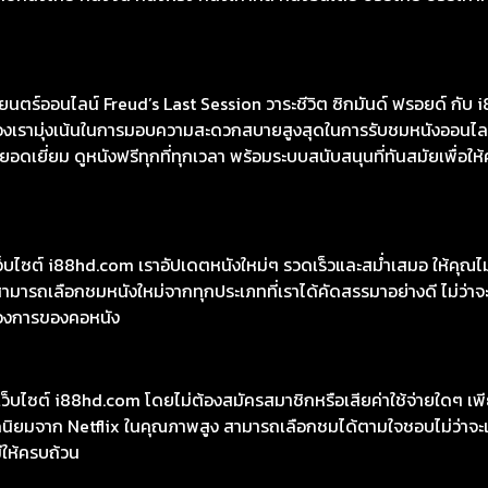
st Session วาระชีวิต ซิกมันด์ ฟรอยด์ ชัดสุดที่ i88HD
8HD มีหนังให้เลือกฟรีมากกว่า 10,000 เรื่อง ทั้งหนังคลาสสิกและหนั
นังไทย หนังจีน หนังฝรั่ง หนังเกาหลี หนังอินเดีย ซีรีย์ไทย ซีรีย์เกา
ร์ออนไลน์ Freud’s Last Session วาระชีวิต ซิกมันด์ ฟรอยด์ กับ 
ต์ของเรามุ่งเน้นในการมอบความสะดวกสบายสูงสุดในการรับชมหนังออนไลน
เยี่ยม ดูหนังฟรีทุกที่ทุกเวลา พร้อมระบบสนับสนุนที่ทันสมัยเพื่อให้
เว็บไซต์ i88hd.com เราอัปเดตหนังใหม่ๆ รวดเร็วและสม่ำเสมอ ให้คุณ
มารถเลือกชมหนังใหม่จากทุกประเภทที่เราได้คัดสรรมาอย่างดี ไม่ว่าจะเ
องการของคอหนัง