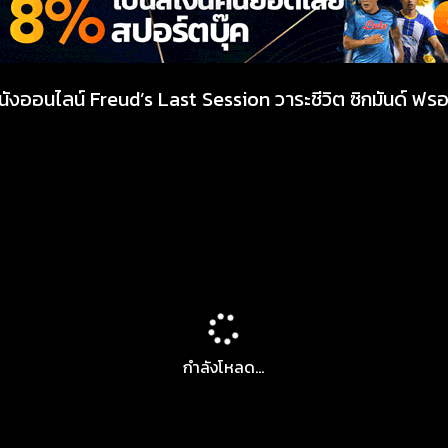
นังออนไลน์ Freud’s Last Session วาระชีวิต ซิกมันด์ ฟร
กำลังโหลด...