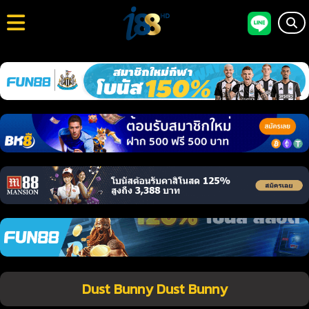
Dust Bunny Dust Bunny