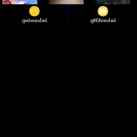
ดูหนังออนไลน์
ดูซีรี่ส์ออนไลน์
ดูหนังออนไลน์ Doblemente embarazada 2 Doblemente
embarazada 2 ชัดสุดที่ i88HD
ไม่อยากพลาดการชมหนังใหม่ๆ i88HD มีหนังให้เลือกฟรีมากกว่า
10,000 เรื่อง ทั้งหนังคลาสสิกและหนังใหม่ 2024 มีทั้งเสียงต้นฉบับ
พากย์ไทย ซับไทย เพลิดเพลินกับหนังไทย หนังจีน หนังฝรั่ง หนัง
เกาหลี หนังอินเดีย ซีรีย์ไทย ซีรีย์เกาหลี ซีรีส์ต่างชาติ คมชัด 1080p
ทุกอย่างดูฟรีตลอด 24 ชั่วโมง
ดูหนังออนไลน์ฟรีไม่กระตุก