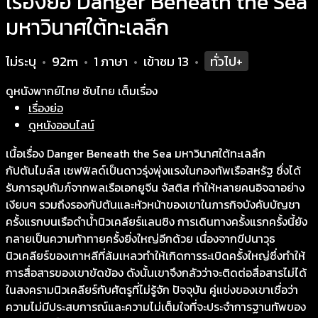
เรื่องย่อ Danger Beneath the Sea
มหาวินาศใต้ทะเลลึก
ไม่ระบุ
92m
1 ภาษา
เข้าชม
13
ทั่วไป+
•
•
•
•
ดูหนังพากย์ไทย ซับไทย เต็มเรื่อง
เรื่องย่อ
ดูหนังออนไลน์
เนื้อเรื่อง Danger Beneath the Sea มหาวินาศใต้ทะเลลึก
กัปตันไมล์ส เชฟฟิลด์เป็นดาวรุ่งพุ่งแรงในกองทัพเรือสหรัฐ ซึ่งได้
รับการอุปถัมภ์จากพลเรือเอกยูจีน จัสติส ทำให้หลายคนอิจฉาอย่าง
เงียบๆ รวมถึงรองกัปตันและหัวหน้าของเขาในภารกิจบังคับบัญชา
ครั้งแรกบนเรือดำน้ำนิวเคลียร์แลนซิง การเดินทางครั้งแรกครั้งนี้ยัง
กลายเป็นความท้าทายครั้งยิ่งใหญ่อีกด้วย เนื่องจากขีปนาวุธ
นิวเคลียร์ของเกาหลีที่ล้มเหลวทำให้เกิดการระเบิดครั้งใหญ่ซึ่งทำให้
การสื่อสารของเขาขัดข้อง ดังนั้นเขาจึงกลัวว่าจะติดต่อสื่อสารไม่ได้
ในสงครามนิวเคลียร์กับศัตรูที่ไม่รู้จัก ปัจจุบัน คู่แข่งของเขาเชื่อว่า
ความไม่มีประสบการณ์และความไม่เต็มใจที่จะประจำการฐานทัพของ