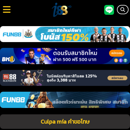
Culpa mía คำขอโทษ