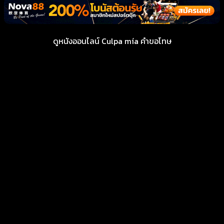
ดูหนังออนไลน์ Culpa mía คำขอโทษ