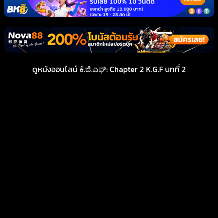
ดูหนังออนไลน์ ಕೆ.ಜಿ.ಎಫ್: Chapter 2 K.G.F บทที่ 2