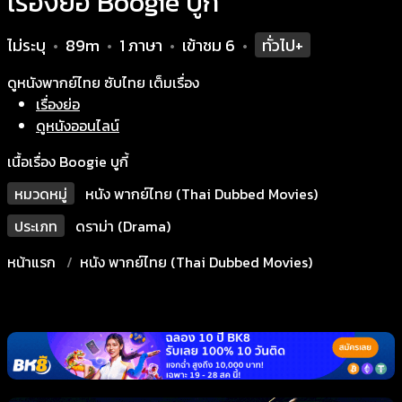
เรื่องย่อ Boogie บูกี้
ไม่ระบุ
89m
1 ภาษา
เข้าชม
6
ทั่วไป+
•
•
•
•
ดูหนังพากย์ไทย ซับไทย เต็มเรื่อง
เรื่องย่อ
ดูหนังออนไลน์
เนื้อเรื่อง Boogie บูกี้
หมวดหมู่
หนัง พากย์ไทย (Thai Dubbed Movies)
ประเภท
ดราม่า (Drama)
หน้าแรก
หนัง พากย์ไทย (Thai Dubbed Movies)