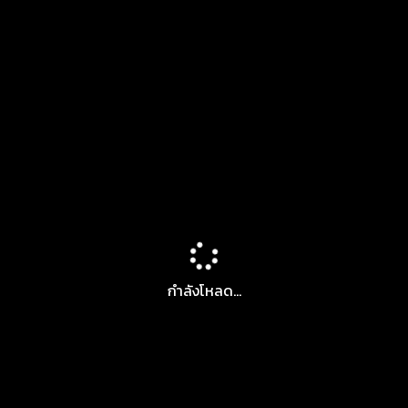
กำลังโหลด...