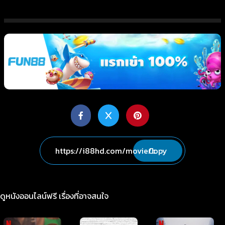
Copy
ดูหนังออนไลน์ฟรี เรื่องที่อาจสนใจ