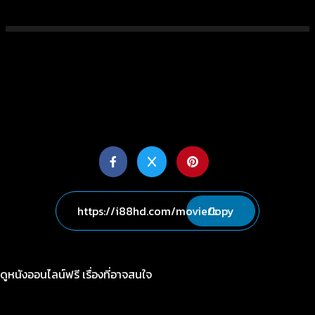
Copy
ดูหนังออนไลน์ฟรี เรื่องที่อาจสนใจ