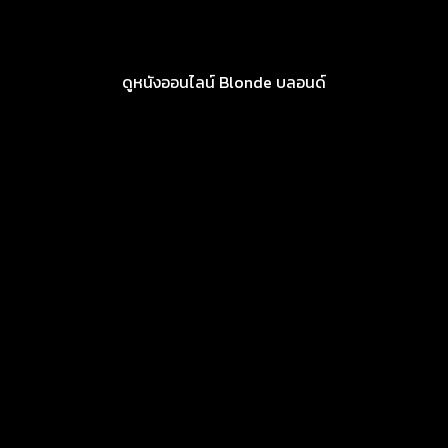
ดูหนังออนไลน์ Blonde บลอนด์