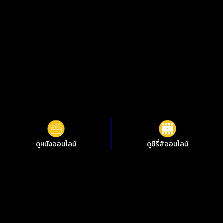
ดูหนังออนไลน์
ดูซีรี่ส์ออนไลน์
ดูหนังออนไลน์ Blonde บลอนด์ ชัดสุดที่ i88HD