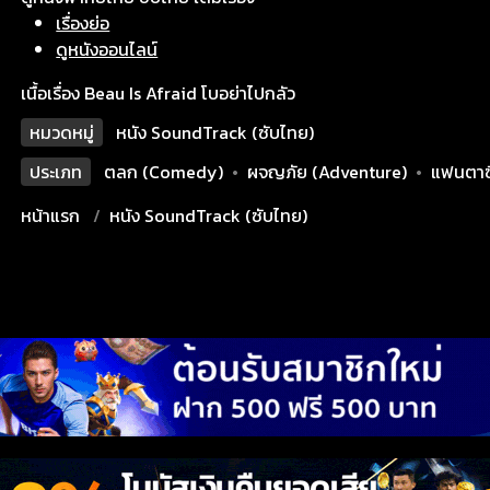
เรื่องย่อ
ดูหนังออนไลน์
เนื้อเรื่อง Beau Is Afraid โบอย่าไปกลัว
หมวดหมู่
หนัง SoundTrack (ซับไทย)
ประเภท
ตลก (Comedy)
•
ผจญภัย (Adventure)
•
แฟนตาซี
หน้าแรก
หนัง SoundTrack (ซับไทย)