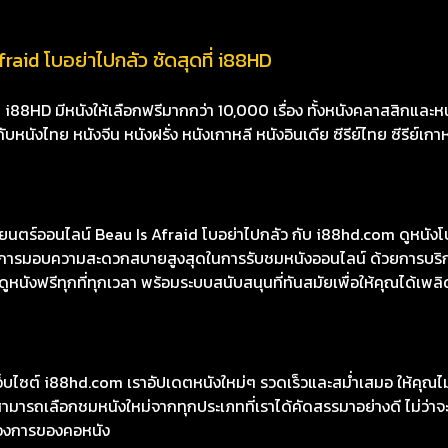
raid โบอย่าไปกลัว ชัดสุดที่ i88HD
8HD มีหนังให้เลือกฟรีมากกว่า 10,000 เรื่อง ทั้งหนังคลาสสิกและหนั
นังไทย หนังจีน หนังฝรั่ง หนังเกาหลี หนังอินเดีย ซีรีย์ไทย ซีรีย์เกา
ร์ออนไลน์ Beau Is Afraid โบอย่าไปกลัว กับ i88hd.com ดูหนังโปร
้นในการมอบความสะดวกสบายสูงสุดในการรับชมหนังออนไลน์ ด้วยการบริ
หนังฟรีทุกที่ทุกเวลา พร้อมระบบสนับสนุนที่ทันสมัยเพื่อให้คุณได้เพลิ
เว็บไซต์ i88hd.com เราอัปเดตหนังใหม่ๆ รวดเร็วและสม่ำเสมอ ให้คุณ
มารถเลือกชมหนังใหม่จากทุกประเภทที่เราได้คัดสรรมาอย่างดี ไม่ว่าจะเ
องการของคอหนัง