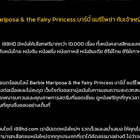
iposa & the Fairy Princess บาร์บี้ แมรีโพซ่า กับเจ้าหญิ
8HD มีหนังให้เลือกฟรีมากกว่า 10,000 เรื่อง ทั้งหนังคลาสสิกและหนั
นังไทย หนังจีน หนังฝรั่ง หนังเกาหลี หนังอินเดีย ซีรีย์ไทย ซีรีย์เกา
ร์ออนไลน์ Barbie Mariposa & the Fairy Princess บาร์บี้ แมรีโพซ
งต่อเนื่องและไม่สะดุด เว็บไซต์ของเรามุ่งเน้นในการมอบความสะดวกส
ีโฆษณารบกวนและคุณภาพการสตรีมที่ยอดเยี่ยม ดูหนังฟรีทุกที่ทุกเวลา
ที่คุณชื่นชอบอย่างเต็มที่
เว็บไซต์ i88hd.com เราอัปเดตหนังใหม่ๆ รวดเร็วและสม่ำเสมอ ให้คุณ
มารถเลือกชมหนังใหม่จากทุกประเภทที่เราได้คัดสรรมาอย่างดี ไม่ว่าจะเ