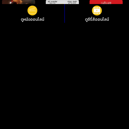
ดูหนังออนไลน์
ดูซีรี่ส์ออนไลน์
ดูหนังออนไลน์ Barbie as the Island Princess บาร์บี้ เจ้าหญิงแห่ง
เกาะหรรษา ชัดสุดที่ i88HD
ไม่อยากพลาดการชมหนังใหม่ๆ i88HD มีหนังให้เลือกฟรีมากกว่า
10,000 เรื่อง ทั้งหนังคลาสสิกและหนังใหม่ 2024 มีทั้งเสียงต้นฉบับ
พากย์ไทย ซับไทย เพลิดเพลินกับหนังไทย หนังจีน หนังฝรั่ง หนัง
เกาหลี หนังอินเดีย ซีรีย์ไทย ซีรีย์เกาหลี ซีรีส์ต่างชาติ คมชัด 1080p
ทุกอย่างดูฟรีตลอด 24 ชั่วโมง
ดูหนังออนไลน์ฟรีไม่กระตุก