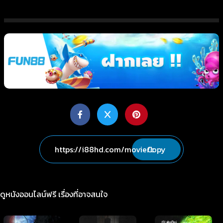
Copy
ดูหนังออนไลน์ฟรี เรื่องที่อาจสนใจ