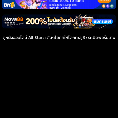
ดูหนังออนไลน์ All Stars เต้นๆโยกๆให้โลกทะลุ 3 : ระเบิดฟอร์มเทพ