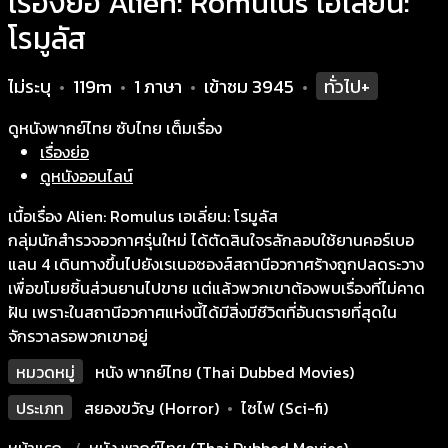
เรื่องย่อ Alien: Romulus เอเลี่ยน:
โรมูลัส
ไม่ระบุ
119m
1 ภาษา
เข้าชม
3945
ทั่วไป+
•
•
•
•
ดูหนังพากย์ไทย ซับไทย เต็มเรื่อง
เรื่องย่อ
ดูหนังออนไลน์
เนื้อเรื่อง Alien: Romulus เอเลี่ยน: โรมูลัส
กลุ่มนักสำรวจอวกาศรุ่นใหม่ ได้ตัดสินใจรลักลอบใช้ยานคอร์เบอ
แลน 4 เดินทางขึ้นไปยังเรเนอซองส์สถานีอวกาศร้างถูกปลดระวาง
เพื่อขโมยชิ้นส่วนยานไปขาย แต่แล้วพวกเขาต้องพบเรื่องที่ไม่คาด
ฝัน เพราะในสถานีอวกาศแห่งนี้ได้มีสิ่งมีชีวิตที่อันตรายที่สุดใน
จักรวาลรอพวกเขาอยู่
หมวดหมู่
หนัง พากย์ไทย (Thai Dubbed Movies)
ประเภท
สยองขวัญ (Horror)
•
ไซไฟ (Sci-fi)
หน้าแรก
หนัง พากย์ไทย (Thai Dubbed Movies)