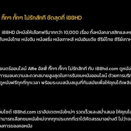
กิ๊กๆ กั๊กๆ ไม่รักสักที ชัดสุดที่ i88HD
8HD มีหนังให้เลือกฟรีมากกว่า 10,000 เรื่อง ทั้งหนังคลาสสิกและหนั
นังไทย หนังจีน หนังฝรั่ง หนังเกาหลี หนังอินเดีย ซีรีย์ไทย ซีรีย์เกา
ออนไลน์ Alfie อัลฟี่ กิ๊กๆ กั๊กๆ ไม่รักสักที กับ i88hd.com ดูหนังโ
้นในการมอบความสะดวกสบายสูงสุดในการรับชมหนังออนไลน์ ด้วยการบริ
หนังฟรีทุกที่ทุกเวลา พร้อมระบบสนับสนุนที่ทันสมัยเพื่อให้คุณได้เพลิ
เว็บไซต์ i88hd.com เราอัปเดตหนังใหม่ๆ รวดเร็วและสม่ำเสมอ ให้คุณ
มารถเลือกชมหนังใหม่จากทุกประเภทที่เราได้คัดสรรมาอย่างดี ไม่ว่าจะเ
องการของคอหนัง