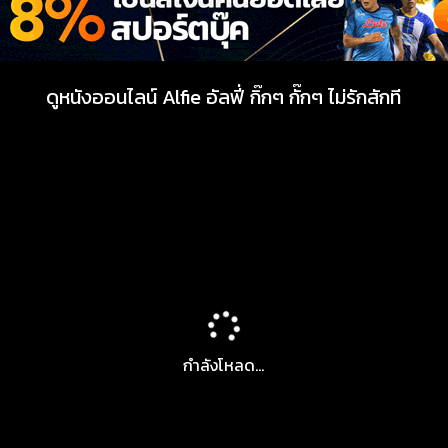
ดูหนังออนไลน์ Alfie อัลฟี่ กิ๊กๆ กั๊กๆ ไม่รักสักที
กำลังโหลด...