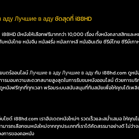
 аду Лучшие в аду ชัดสุดที่ i88HD
8HD มีหนังให้เลือกฟรีมากกว่า 10,000 เรื่อง ทั้งหนังคลาสสิกและหนั
นังไทย หนังจีน หนังฝรั่ง หนังเกาหลี หนังอินเดีย ซีรีย์ไทย ซีรีย์เกา
ตร์ออนไลน์ Лучшие в аду Лучшие в аду กับ i88hd.com ดูหนังโป
้นในการมอบความสะดวกสบายสูงสุดในการรับชมหนังออนไลน์ ด้วยการบริ
หนังฟรีทุกที่ทุกเวลา พร้อมระบบสนับสนุนที่ทันสมัยเพื่อให้คุณได้เพลิ
เว็บไซต์ i88hd.com เราอัปเดตหนังใหม่ๆ รวดเร็วและสม่ำเสมอ ให้คุณ
มารถเลือกชมหนังใหม่จากทุกประเภทที่เราได้คัดสรรมาอย่างดี ไม่ว่าจะเ
องการของคอหนัง