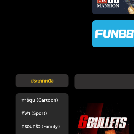
ประเภทหนัง
การ์ตูน (Cartoon)
กีฬา (Sport)
ครอบครัว (Family)