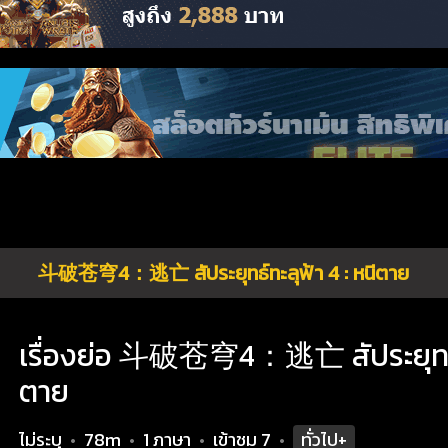
斗破苍穹4：逃亡 สัประยุทธ์ทะลุฟ้า 4 : หนีตาย
เรื่องย่อ 斗破苍穹4：逃亡 สัประยุทธ์ทะ
ตาย
ไม่ระบุ
78m
1 ภาษา
เข้าชม
7
ทั่วไป+
•
•
•
•