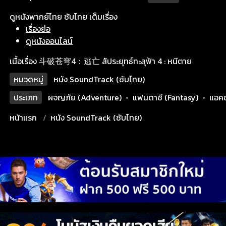
ดูหนังพากย์ไทย ซับไทย เต็มเรื่อง
เรื่องย่อ
ดูหนังออนไลน์
เนื้อเรื่อง 斗破苍穹4：逃亡 สัประยุทธ์ทะลุฟ้า 4 : หนีตาย
หมวดหมู่
หนัง SoundTrack (ซับไทย)
ประเภท
ผจญภัย (Adventure)
•
แฟนตาซี (Fantasy)
•
แอคช
หน้าแรก
หนัง SoundTrack (ซับไทย)