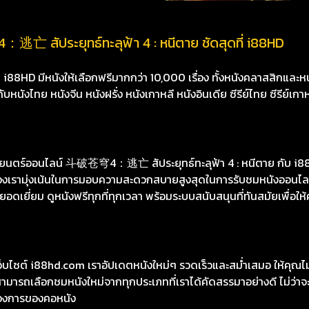
亡 สัประยุทธ์ทะลุฟ้า 4 : หนีตาย ชัดสุดที่ i88HD
8HD มีหนังให้เลือกฟรีมากกว่า 10,000 เรื่อง ทั้งหนังคลาสสิกและหนั
นังไทย หนังจีน หนังฝรั่ง หนังเกาหลี หนังอินเดีย ซีรีย์ไทย ซีรีย์เกา
นตร์ออนไลน์ 斗破苍穹4：逃亡 สัประยุทธ์ทะลุฟ้า 4 : หนีตาย กับ i88h
ต์ของเรามุ่งเน้นในการมอบความสะดวกสบายสูงสุดในการรับชมหนังออนไลน
เยี่ยม ดูหนังฟรีทุกที่ทุกเวลา พร้อมระบบสนับสนุนที่ทันสมัยเพื่อให้
เว็บไซต์ i88hd.com เราอัปเดตหนังใหม่ๆ รวดเร็วและสม่ำเสมอ ให้คุณ
มารถเลือกชมหนังใหม่จากทุกประเภทที่เราได้คัดสรรมาอย่างดี ไม่ว่าจะเ
องการของคอหนัง