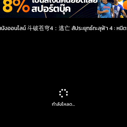
หนังออนไลน์ 斗破苍穹4：逃亡 สัประยุทธ์ทะลุฟ้า 4 : หนี
กำลังโหลด...