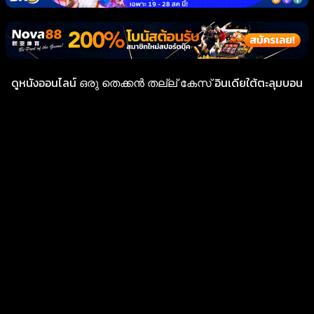
ดูหนังออนไลน์ ഒരു തെക്കൻ തല്ല് കേസ് อินเดียใต้ตะลุมบอน