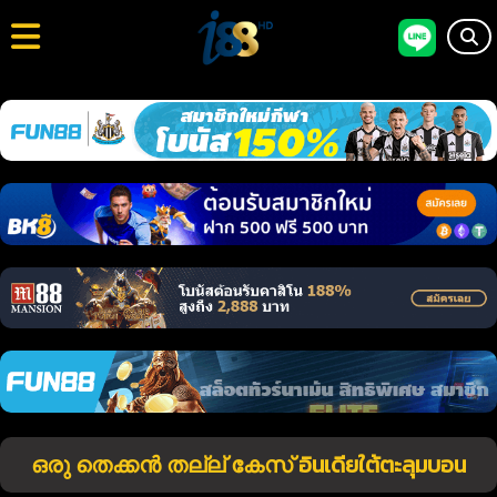
ഒരു തെക്കൻ തല്ല് കേസ് อินเดียใต้ตะลุมบอน