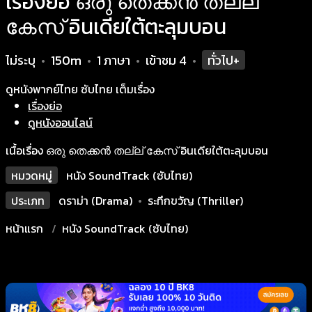
เรื่องย่อ ഒരു തെക്കൻ തല്ല്
കേസ് อินเดียใต้ตะลุมบอน
ไม่ระบุ
150m
1 ภาษา
เข้าชม
4
ทั่วไป+
•
•
•
•
ดูหนังพากย์ไทย ซับไทย เต็มเรื่อง
เรื่องย่อ
ดูหนังออนไลน์
เนื้อเรื่อง ഒരു തെക്കൻ തല്ല് കേസ് อินเดียใต้ตะลุมบอน
หมวดหมู่
หนัง SoundTrack (ซับไทย)
ประเภท
ดราม่า (Drama)
•
ระทึกขวัญ (Thriller)
หน้าแรก
หนัง SoundTrack (ซับไทย)