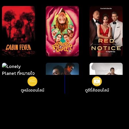
ดูหนังออนไลน์
ดูซีรี่ส์ออนไลน์