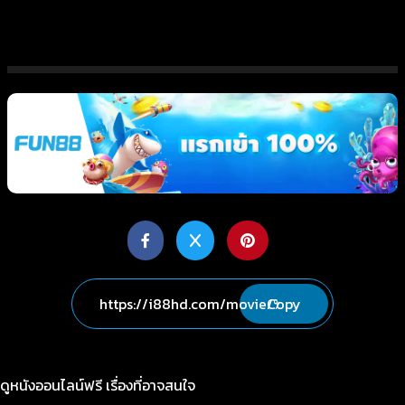
Copy
ดูหนังออนไลน์ฟรี เรื่องที่อาจสนใจ