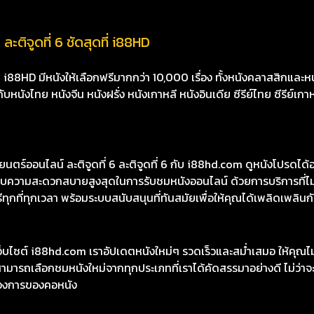
 ละติจูดที่ 6 ชัดสุดที่ i88HD
8HD มีหนังให้เลือกฟรีมากกว่า 10,000 เรื่อง ทั้งหนังคลาสสิกและหนั
นังไทย หนังจีน หนังฝรั่ง หนังเกาหลี หนังอินเดีย ซีรีย์ไทย ซีรีย์เกา
์ออนไลน์ ละติจูดที่ 6 ละติจูดที่ 6 กับ i88hd.com ดูหนังโปรดได้อย
รมอบความสะดวกสบายสูงสุดในการรับชมหนังออนไลน์ ด้วยการบริการที
ทุกที่ทุกเวลา พร้อมระบบสนับสนุนที่ทันสมัยเพื่อให้คุณได้เพลิดเพลินกับ
เว็บไซต์ i88hd.com เราอัปเดตหนังใหม่ๆ รวดเร็วและสม่ำเสมอ ให้คุณ
มารถเลือกชมหนังใหม่จากทุกประเภทที่เราได้คัดสรรมาอย่างดี ไม่ว่าจะเ
องการของคอหนัง