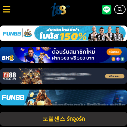
모럴센스 รักจูงรัก