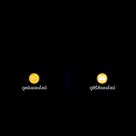
ดูหนังออนไลน์
ดูซีรี่ส์ออนไลน์
ดูหนังออนไลน์ 모럴센스 รักจูงรัก ชัดสุดที่ i88HD