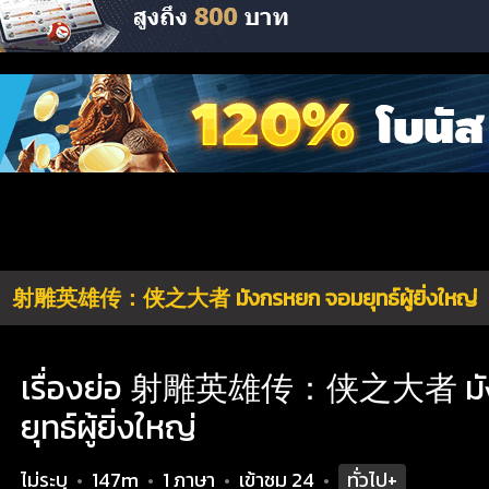
射雕英雄传：侠之大者 มังกรหยก จอมยุทธ์ผู้ยิ่งใหญ่
เรื่องย่อ 射雕英雄传：侠之大者 มัง
ยุทธ์ผู้ยิ่งใหญ่
ไม่ระบุ
147m
1 ภาษา
เข้าชม
24
ทั่วไป+
•
•
•
•