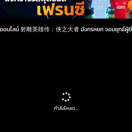
ังออนไลน์ 射雕英雄传：侠之大者 มังกรหยก จอมยุทธ์ผู้ยิ่
กำลังโหลด...