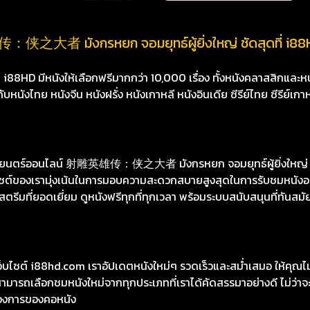
侠之大者 มังกรหยก จอมยุทธ์ผู้ยิ่งใหญ่ ชัดสุดที่ i88
8HD มีหนังให้เลือกฟรีมากกว่า 10,000 เรื่อง ทั้งหนังคลาสสิกและหนั
นังไทย หนังจีน หนังฝรั่ง หนังเกาหลี หนังอินเดีย ซีรีย์ไทย ซีรีย์เกา
ยนตร์ออนไลน์ 射雕英雄传：侠之大者 มังกรหยก จอมยุทธ์ผู้ยิ่งใหญ่ กั
็บไซต์ของเรามุ่งเน้นในการมอบความสะดวกสบายสูงสุดในการรับชมหนังออน
ี่ยอดเยี่ยม ดูหนังฟรีทุกที่ทุกเวลา พร้อมระบบสนับสนุนที่ทันสมัยเ
เว็บไซต์ i88hd.com เราอัปเดตหนังใหม่ๆ รวดเร็วและสม่ำเสมอ ให้คุณ
มารถเลือกชมหนังใหม่จากทุกประเภทที่เราได้คัดสรรมาอย่างดี ไม่ว่าจะเ
องการของคอหนัง