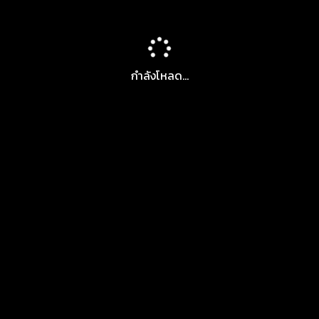
กำลังโหลด...