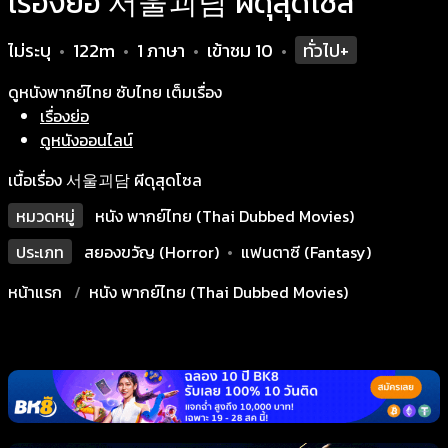
เรื่องย่อ 서울괴담 ผีดุสุดโซล
ไม่ระบุ
122m
1 ภาษา
เข้าชม
10
ทั่วไป+
•
•
•
•
ดูหนังพากย์ไทย ซับไทย เต็มเรื่อง
เรื่องย่อ
ดูหนังออนไลน์
เนื้อเรื่อง 서울괴담 ผีดุสุดโซล
หมวดหมู่
หนัง พากย์ไทย (Thai Dubbed Movies)
ประเภท
สยองขวัญ (Horror)
•
แฟนตาซี (Fantasy)
หน้าแรก
หนัง พากย์ไทย (Thai Dubbed Movies)