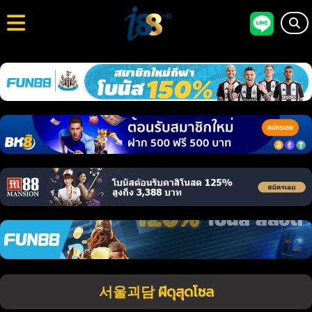
서울괴담 ผีดุสุดโซล