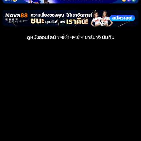
ดูหนังออนไลน์ शर्माजी नमकीन ชาร์มาจิ นัมคีน