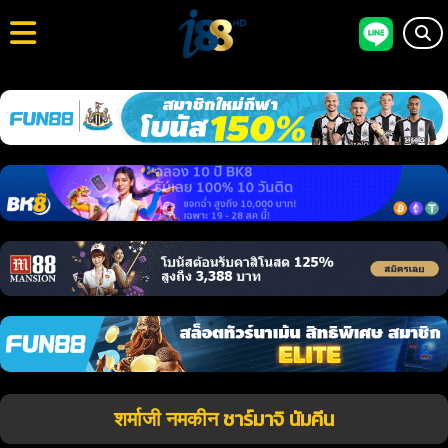
शर्माजी नमकीन ชาร์มาจิ นัมคีน