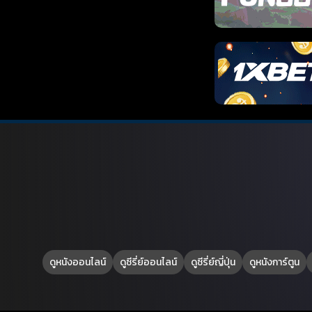
ดูหนังออนไลน์
ดูซีรี่ย์ออนไลน์
ดูซีรี่ย์ญี่ปุ่น
ดูหนังการ์ตูน