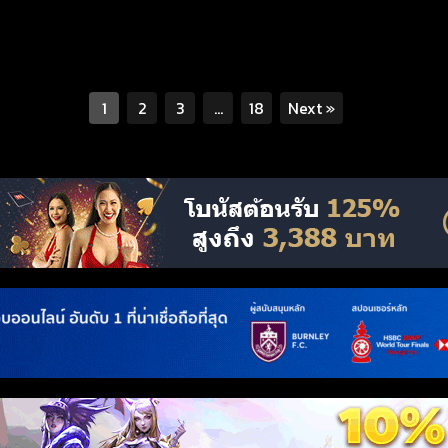
1
2
3
…
18
Next »