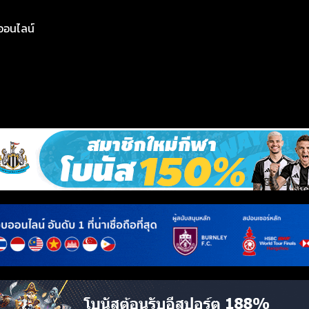
ย์ออนไลน์