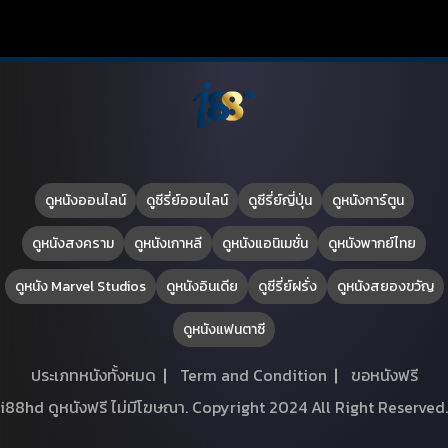
ดูหนังออนไลน์
ดูซีรี่ย์ออนไลน์
ดูซีรี่ย์ญี่ปุ่น
ดูหนังการ์ตูน
ดูหนังสงคราม
ดูหนังเกาหลี
ดูหนังแอนิเมชั่น
ดูหนังพากย์ไทย
ดูหนัง Marvel Studios
ดูหนังอินเดีย
ดูซีรี่ย์ฝรั่ง
ดูหนังสยองขวัญ
ดูหนังแฟนตาซี
ประเภทหนังทั้งหมด
Term and Condition
ขอหนังฟรี
i88hd ดูหนังฟรี ไม่มีโฆษณา. Copyright 2024 All Right Reserved.